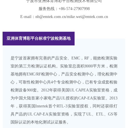
宁波市亚洲体育博彩平台检测技术有限公司
服务热线：+86-574-27907998
E-mail：nb@emtek.com.cn/mike.wei@emtek.com.cn
亚洲体育博彩平台标准宁波检测基地
是宁波首家拥有完善的产品安全、EMC，RF，能效检测实验
室的第三方检测认证机构。实验室总面积8000平方米，检测
基地拥有EMC/RF检测中心，产品安全检测中心，理化检测中
心，可靠性检测中心共4个专业检测中心，已有专业成套检验
检测设备900套。2012年获得美国UL CAPEA实验室资格，成
为中国大陆首家小家电产品UL授权的CAP-EA实验室。2013
年，获得英国Intertek首个RTL-3实验室授权，同时还获得灯
具产品的UL CAP-EA实验室资格，实现了UL、ETL、GS等
国际认证的本地化测试认证服务。