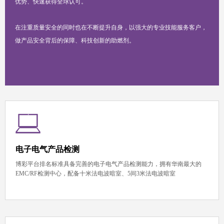
优势、快速获得全球认可。
在注重质量安全的同时也在不断提升自身，以强大的专业技能服务客户，
做产品安全背后的保障、科技创新的助燃剂。
电子电气产品检测
博彩平台排名标准具备完善的电子电气产品检测能力，拥有华南最大的
EMC/RF检测中心，配备十米法电波暗室、5间3米法电波暗室