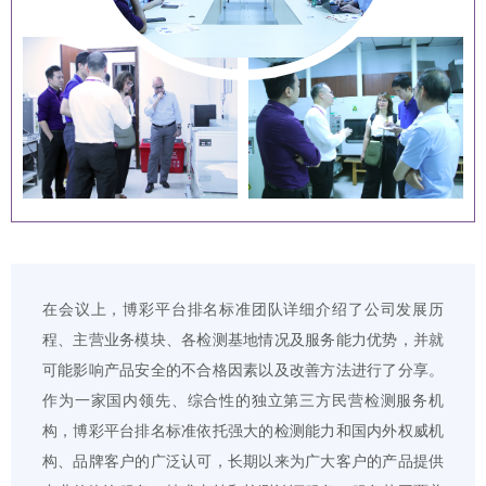
在会议上，博彩平台排名标准团队详细介绍了公司发展历
程、主营业务模块、各检测基地情况及服务能力优势，并就
可能影响产品安全的不合格因素以及改善方法进行了分享。
作为一家国内领先、综合性的独立第三方民营检测服务机
构，博彩平台排名标准依托强大的检测能力和国内外权威机
构、品牌客户的广泛认可，长期以来为广大客户的产品提供