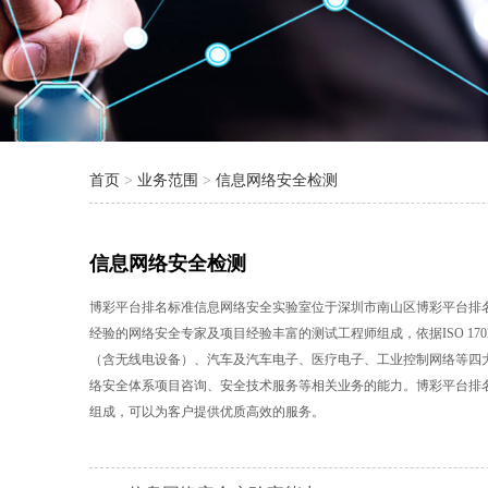
首页
>
业务范围
>
信息网络安全检测
信息网络安全检测
博彩平台排名标准信息网络安全实验室位于深圳市南山区博彩平台排
经验的网络安全专家及项目经验丰富的测试工程师组成，依据ISO 1
（含无线电设备）、汽车及汽车电子、医疗电子、工业控制网络等四
络安全体系项目咨询、安全技术服务等相关业务的能力。博彩平台排
组成，可以为客户提供优质高效的服务。