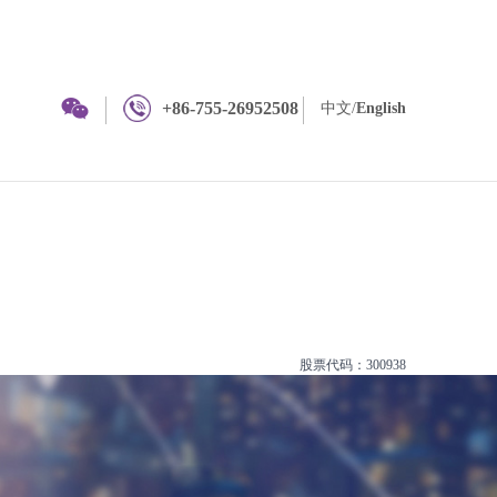
+86-755-26952508
中文/
English
股票代码：300938