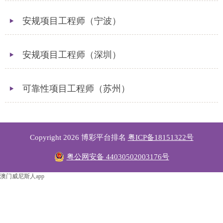
安规项目工程师（宁波）
安规项目工程师（深圳）
可靠性项目工程师（苏州）
Copyright 2026 博彩平台排名
粤ICP备18151322号
粤公网安备 44030502003176号
澳门威尼斯人app