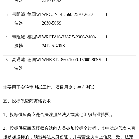
波器
2510-60SS
3
带阻滤
德国WI
WRCGV14-2560-2570-2620-
1
波器
2630-50SS
4
带阻滤
德国WI
WRCJV16-2287.5-2300-2400-
1
波器
2412.5-40SS
5
高通滤
德国WI
WHKX12-860-1000-15000-80SS
1
波器
主要用于实验室测试工作。项目用途：生产测试
五、投标供应商资格要求：
1
、投标供应商应是合法注册的法人或其他组织营业执照；
2
、投标供应商应授权合法的人员参加投标全过程，其中法定代表人直
接参加投标的，须出具法人身份证，并与营业执照上信息一致。法定