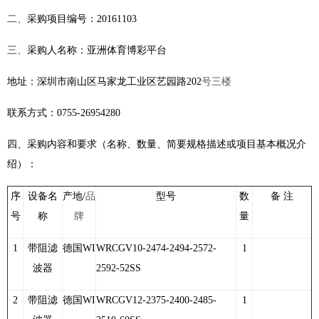
二、
采购项目编号：20161103
三、
采购人
名称：亚洲体育博彩平台
地址：深圳市南山区马家龙工业区艺园路202
号三楼
联系方式：0755-26954280
四、采购内容和要求（名称、数量、简要规格描述或项目基本概况介
绍）：
序
设备名
产地/
品
型号
数
备 注
号
称
牌
量
1
带阻滤
德国WI
WRCGV10-2474-2494-2572-
1
波器
2592-52SS
2
带阻滤
德国WI
WRCGV12-2375-2400-2485-
1