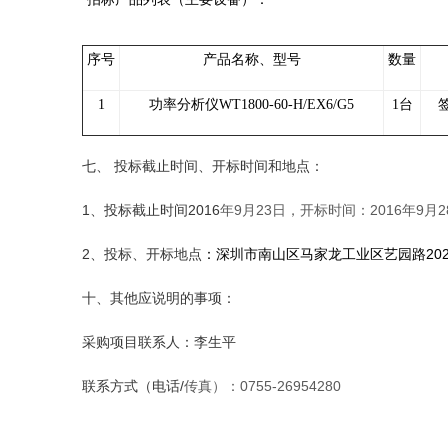
序号
产品名称、型号
数量
1
功率分析仪WT1800-60-H/EX6/G5
1台
七、 投标截止时间、开标时间和地点：
1、投标截止时间2016
年9月23日，开标时间：2016年9月2
2、投标、开标地点
：深圳市南山区马家龙工业区艺园路20
十、其他应说明的事项：
采购项目联系人：李生平
联系方式（电话/
传真）：0755-26954280