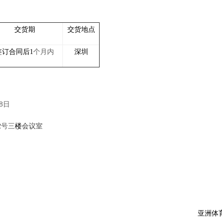
交货期
交货地点
签订合同后1
个月内
深圳
8日
2
号三
楼
会议室
亚洲体