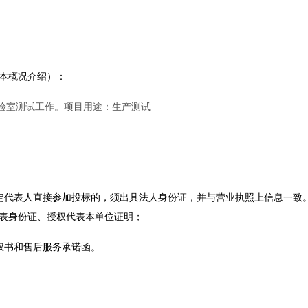
本概况介绍）：
验室测试工作。项目用途：生产测试
定代表人直接参加投标的，须出具法人身份证，并与营业执照上信息一致
表身份证、授权代表本单位证明；
权书和售后服务承诺函。