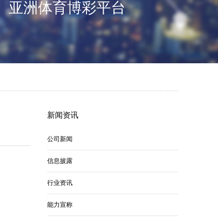
亚洲体育博彩平台
新闻资讯
公司新闻
信息披露
行业资讯
能力宣称