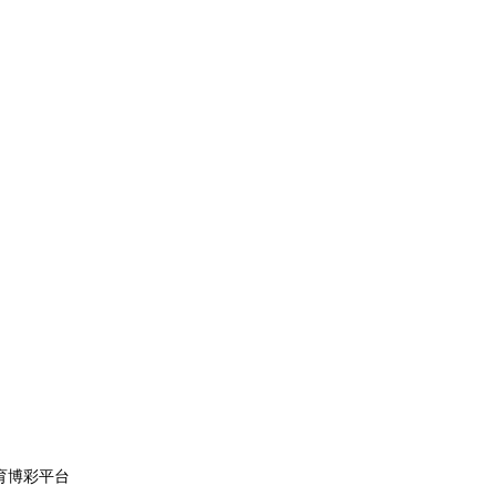
育博彩平台