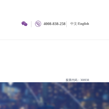
4008-838-258
中文/
English
股票代码：300938