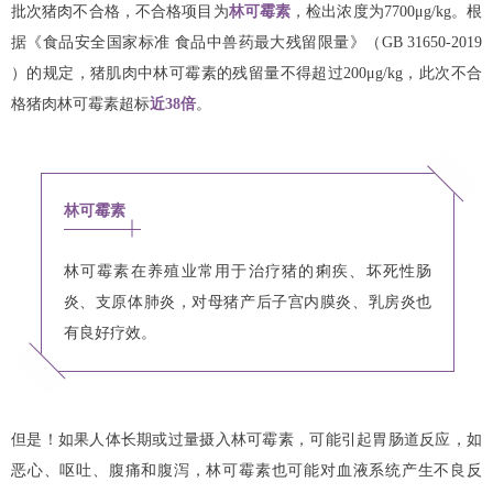
批次猪肉不合格，不合格项目为
林可霉素
，检出浓度为7700μg/kg。根
据《食品安全国家标准 食品中兽药最大残留限量》（GB 31650-2019
）的规定，猪肌肉中林可霉素的残留量不得超过200μg/kg，此次不合
格猪肉林可霉素超标
近38倍
。
林可霉素
林可霉素在养殖业常用于治疗猪的痢疾、坏死性肠
炎、支原体肺炎，对母猪产后子宫内膜炎、乳房炎也
有良好疗效。
但是！如果人体长期或过量摄入林可霉素，可能引起胃肠道反应，如
恶心、呕吐、腹痛和腹泻，林可霉素也可能对血液系统产生不良反