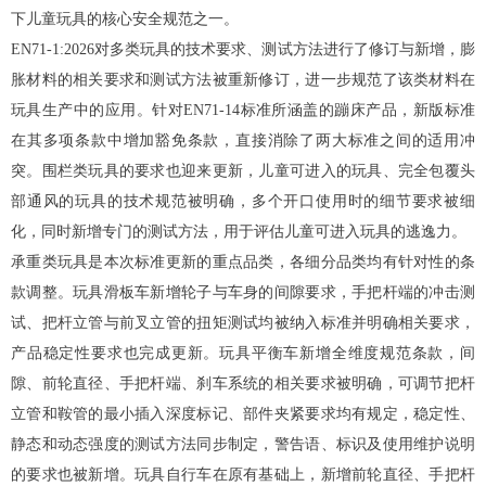
下儿童玩具的核心安全规范之一。
EN71-1:2026对多类玩具的技术要求、测试方法进行了修订与新增，膨
胀材料的相关要求和测试方法被重新修订，进一步规范了该类材料在
玩具生产中的应用。针对EN71-14标准所涵盖的蹦床产品，新版标准
在其多项条款中增加豁免条款，直接消除了两大标准之间的适用冲
突。围栏类玩具的要求也迎来更新，儿童可进入的玩具、完全包覆头
部通风的玩具的技术规范被明确，多个开口使用时的细节要求被细
化，同时新增专门的测试方法，用于评估儿童可进入玩具的逃逸力。
承重类玩具是本次标准更新的重点品类，各细分品类均有针对性的条
款调整。玩具滑板车新增轮子与车身的间隙要求，手把杆端的冲击测
试、把杆立管与前叉立管的扭矩测试均被纳入标准并明确相关要求，
产品稳定性要求也完成更新。玩具平衡车新增全维度规范条款，间
隙、前轮直径、手把杆端、刹车系统的相关要求被明确，可调节把杆
立管和鞍管的最小插入深度标记、部件夹紧要求均有规定，稳定性、
静态和动态强度的测试方法同步制定，警告语、标识及使用维护说明
的要求也被新增。玩具自行车在原有基础上，新增前轮直径、手把杆