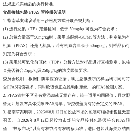
法规正式实施后的执行标准。
食品接触包装 PFAS 管控相关说明
1. 指南草案建议采用三步检测方式开展合规判断：
(1) 进行总氟（TF）定量检测，低于 50mg/kg 可视为符合要求；
(2) 总氟含量高于50mg/kg时，采用热裂解-GC/MS等方法，判定氟为有
机氟（PFAS）还是无机氟；若有机氟含量低于50mg/kg，则样品仍可
判定为符合要求；
(3) 采用总可氧化前驱体（TOP）分析方法对样品进行直接测定，以核
查是否符合25µg/kg及250µg/kg的浓度限值要求。
委员会说明，根据目前掌握的证据，满足总氟要求的样品均可同时符
合PFAS限值要求，同时欧盟也正在推动制定统一的PFAS检测方案。
2. PFAS管控不区分有意添加或无意存在，统一适用相同限值，且欧盟
暂无计划发布具体受限PFAS清单，管控覆盖所有符合定义的PFAS。
3. 指南草案明确，2026年8月12日前投放市场的包装可继续销售且无需
召回。自2026年8月12日起投放市场的食品接触包装须符合PFAS限
值。"投放市场"以所有权或占有权转移为准，进口包装以海关办结自