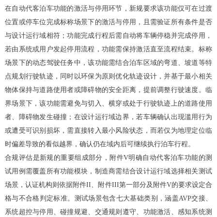
在自动代客泊车功能的激活与停用环节，新规要求该功能仅可在过渡
位置或停车位完成标称场景下的激活与停用，且需验证所有条件是否
与设计运行域相符；功能完成行程后需自动将车辆停稳并完成停用，
若由系统或用户发起停用流程，功能需保持激活直至流程结束。标称
场景下的动态驾驶任务中，该功能需结合泊车区域的弯道、坡道等特
点规划行驶轨迹，同时以环保为原则优化轨迹设计，并基于最小相关
物体保持与道路使用者或障碍物的安全距离，提前调整行驶速度。临
界场景下，该功能需避免与切入、横穿或处于行驶轨迹上的道路使用
者、障碍物发生碰撞；在设计运行域边界，若车辆确认出现滥用行为
或遭受可识别损坏，需直接转入最小风险状态，而若仅为地理定位临
时偏差导致的看似越界，确认仍在域内后可继续执行泊车行程。
合规评估是新规的重要组成部分，附件V明确自动代客泊车功能的测
试用例需覆盖所有功能模块，制造商需结合设计运行域选择相关测试
场景，认证机构则依据附件II、附件III第一部分及附件V的要求设定合
格与不合格判定标准。测试场景包含七大基础类别，涵盖AVP交接、
系统超控与停用、碰撞规避、交通规则遵守、功能激活、感知系统测