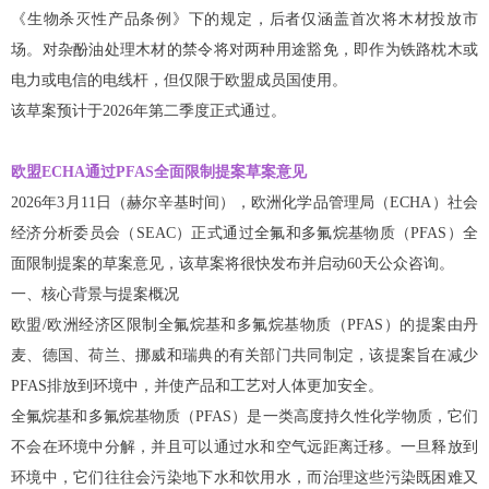
《生物杀灭性产品条例》下的规定，后者仅涵盖首次将木材投放市
场。对杂酚油处理木材的禁令将对两种用途豁免，即作为铁路枕木或
电力或电信的电线杆，但仅限于欧盟成员国使用。
该草案预计于2026年第二季度正式通过。
欧盟ECHA通过PFAS全面限制提案草案意见
2026年3月11日（赫尔辛基时间），欧洲化学品管理局（ECHA）社会
经济分析委员会（SEAC）正式通过全氟和多氟烷基物质（PFAS）全
面限制提案的草案意见，该草案将很快发布并启动60天公众咨询。
一、核心背景与提案概况
欧盟/欧洲经济区限制全氟烷基和多氟烷基物质（PFAS）的提案由丹
麦、德国、荷兰、挪威和瑞典的有关部门共同制定，该提案旨在减少
PFAS排放到环境中，并使产品和工艺对人体更加安全。
全氟烷基和多氟烷基物质（PFAS）是一类高度持久性化学物质，它们
不会在环境中分解，并且可以通过水和空气远距离迁移。一旦释放到
环境中，它们往往会污染地下水和饮用水，而治理这些污染既困难又