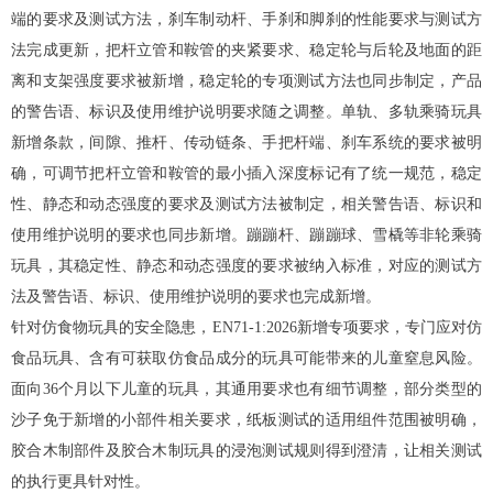
端的要求及测试方法，刹车制动杆、手刹和脚刹的性能要求与测试方
法完成更新，把杆立管和鞍管的夹紧要求、稳定轮与后轮及地面的距
离和支架强度要求被新增，稳定轮的专项测试方法也同步制定，产品
的警告语、标识及使用维护说明要求随之调整。单轨、多轨乘骑玩具
新增条款，间隙、推杆、传动链条、手把杆端、刹车系统的要求被明
确，可调节把杆立管和鞍管的最小插入深度标记有了统一规范，稳定
性、静态和动态强度的要求及测试方法被制定，相关警告语、标识和
使用维护说明的要求也同步新增。蹦蹦杆、蹦蹦球、雪橇等非轮乘骑
玩具，其稳定性、静态和动态强度的要求被纳入标准，对应的测试方
法及警告语、标识、使用维护说明的要求也完成新增。
针对仿食物玩具的安全隐患，EN71-1:2026新增专项要求，专门应对仿
食品玩具、含有可获取仿食品成分的玩具可能带来的儿童窒息风险。
面向36个月以下儿童的玩具，其通用要求也有细节调整，部分类型的
沙子免于新增的小部件相关要求，纸板测试的适用组件范围被明确，
胶合木制部件及胶合木制玩具的浸泡测试规则得到澄清，让相关测试
的执行更具针对性。