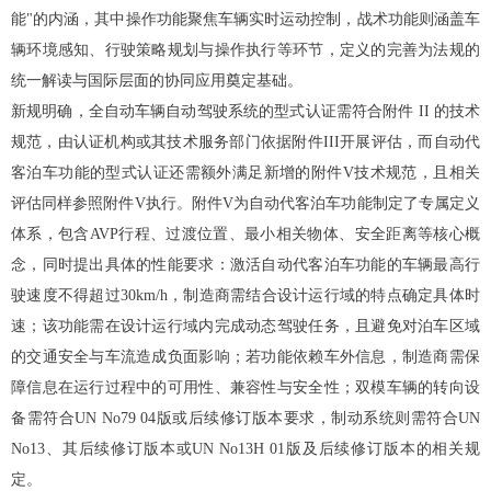
能"的内涵，其中操作功能聚焦车辆实时运动控制，战术功能则涵盖车
辆环境感知、行驶策略规划与操作执行等环节，定义的完善为法规的
统一解读与国际层面的协同应用奠定基础。
新规明确，全自动车辆自动驾驶系统的型式认证需符合附件 II 的技术
规范，由认证机构或其技术服务部门依据附件III开展评估，而自动代
客泊车功能的型式认证还需额外满足新增的附件V技术规范，且相关
评估同样参照附件V执行。附件V为自动代客泊车功能制定了专属定义
体系，包含AVP行程、过渡位置、最小相关物体、安全距离等核心概
念，同时提出具体的性能要求：激活自动代客泊车功能的车辆最高行
驶速度不得超过30km/h，制造商需结合设计运行域的特点确定具体时
速；该功能需在设计运行域内完成动态驾驶任务，且避免对泊车区域
的交通安全与车流造成负面影响；若功能依赖车外信息，制造商需保
障信息在运行过程中的可用性、兼容性与安全性；双模车辆的转向设
备需符合UN No79 04版或后续修订版本要求，制动系统则需符合UN
No13、其后续修订版本或UN No13H 01版及后续修订版本的相关规
定。