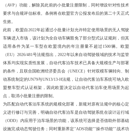
（AVP）功能，解除其此前的小批量注册限制，同时增设针对性技术
要求与合规评估标准。条例将在欧盟官方公报发布后的第二十天正式
生效。
此前，欧盟自2022年起通过小批量计划允许特定使用场景的无人驾驶
车辆进入市场，该计划为全自动车辆豁免了部分型式认证规则，但其
适用条件为某一车型在欧盟境内的年注册量不超过1500辆。欧盟
（EU）2026/481号法规指出，2022年以来自动驾驶领域的技术与监管
体系均实现实质性发展，自动代客泊车技术已具备大规模生产与部署
的条件，且联合国欧洲经济委员会（UNECE）针对双模车辆转向、制
动系统制定的UN79与UN13/13-H法规，让自动代客泊车系统可纳入欧
盟整车型式认证框架，因此欧盟决定以自动代客泊车使用场景为起
点，取消小批量注册的限制。
为匹配自动代客泊车系统的规模化部署，新规对原有法规中的核心定
义进行修订与完善，明确自动代客泊车是自动驾驶系统在设计运行域
（ODD）内应用于泊车场景的功能，该系统可选择是否借助外部基础
设施完成动态驾驶任务；同时重新界定"ADS功能""操作功能""战术功