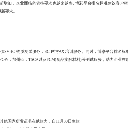
不断增加，企业面临的管控要求也越来越多, 博彩平台排名标准建议客户
规新要求。
SVHC 物质测试服务，SCIP申报及培训服务。同时，博彩平台排名标
 POPs，加州65，TSCA以及FCM(食品接触材料)等测试服务，助力企业
其他国家所发证书在俄效力，自11月30日生效