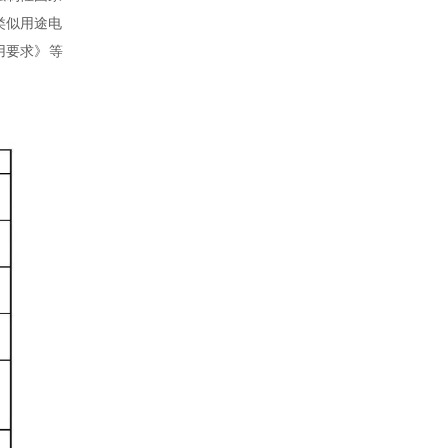
和类似用途电
通用要求》等