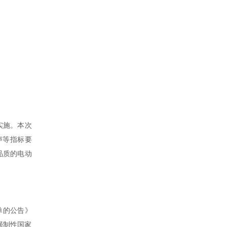
式实施。本次
声等指标要
品质的电动
单的公告》
强制性国家