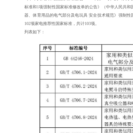
标准和1项强制性国家标准修改单的公告》（中华人民共和国国家标
器、体育用品的电气部分及电玩具 安全技术规范》强制性国家标准
102项家电推荐性国家标准，共计103项。
列表如下：