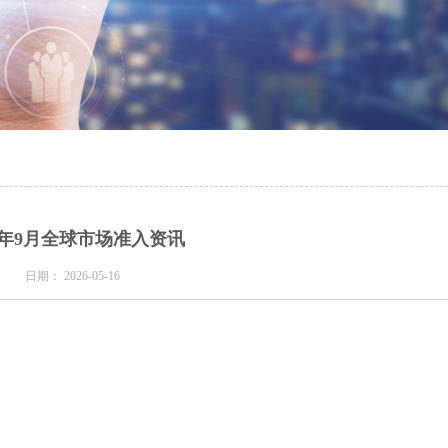
24年9月全球市场准入资讯
日期：
2026-05-16