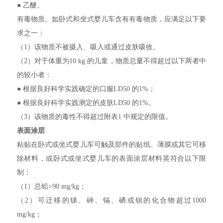
● 乙醚。
有毒物质。如卧式和坐式婴儿车含有有毒物质，应满足以下要
求之一：
（1）该物质不被摄入、吸入或通过皮肤吸收。
（2）对于体重为10 kg 的儿童，物质总量不得超过以下两者中
的较小者：
● 根据良好科学实践确定的口服LD50 的1%；
● 根据良好科学实践测定的皮肤LD50 的1%。
（3）该物质的毒性不得超过附表1 中规定的限值。
表面涂层
粘贴在卧式或坐式婴儿车可触及部件的贴纸、薄膜或其它可移
除材料，或卧式或坐式婴儿车的表面涂层材料英符合以下限
制：
（1）总铅>90 mg/kg；
（2）可迁移的锑、砷、镉、硒或钡的化合物超过1000
mg/kg；