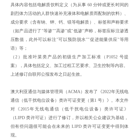
具体内容包括电解质饮料定义（为从事 60 分钟或更长时间的
剧烈体力活动的人群快速补充液体和电解质而配制的饮料）、
成分要求（含有钠、钾、钙、镁等电解质）、标签和声称要求
（如产品进行了"等渗""高渗"或"低渗"声称，标签应标注渗透
压数值，此外可以标注"可以预防脱水""促进能量供应"等用
语）等；
（2）批准叶菜类产品的初级生产加工标准（P1052 号提
案），具体包括定义、加工过程工艺要求、卫生控制等内容。
上述修订自联邦公报发布之日起生效。
澳大利亚通信与媒体管理局（ACMA）发布了《2022年无线电
通信（低干扰电位设备）类许可证变更（第1 号）》。本文件
对《2015年无线电通信（低干扰电位设备）类许可证》
（LIPD 类许可证）进行了修订，并以相关公众建议为基础，
但有些问题很可能会在未来的 LIPD 类许可证变更中得到体
现。