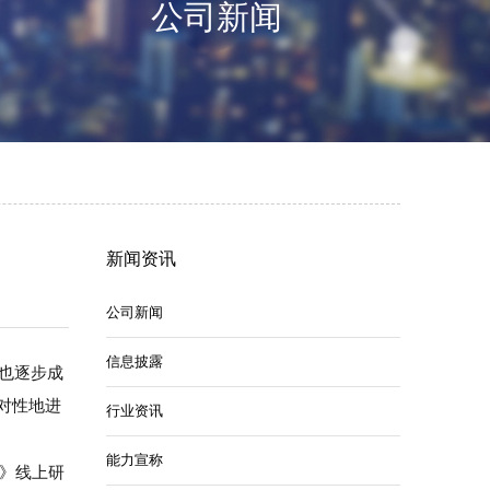
公司新闻
新闻资讯
公司新闻
信息披露
求也逐步成
对性地进
行业资讯
能力宣称
》
线上研