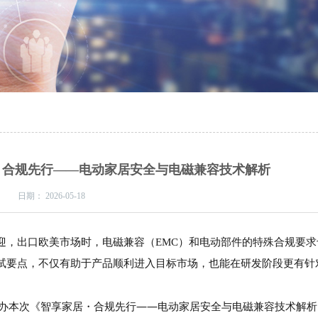
家居・合规先行——电动家居安全与电磁兼容技术解析
日期：
2026-05-18
迎，出口欧美市场时，电磁兼容（
EMC）和电动部件的特殊合规要
试要点，不仅有助于产品顺利进入目标市场，也能在研发阶段更有针
举办本次
智享家居・合规先行
——电动家居安全与电磁兼容技术解析
《