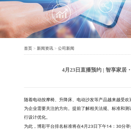
首页
>
新闻资讯
>
公司新闻
4月23日直播预约 | 智享
随着电动按摩椅、升降床、电动沙发等产品越来越受欢
为企业需要关注的方向。提前了解相关法规、标准和测
行设计优化。
为此，博彩平台排名标准将在4月23日下午14：30分