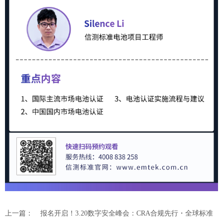
上一篇：
报名开启！3.20数字安全峰会：CRA合规先行・全球标准