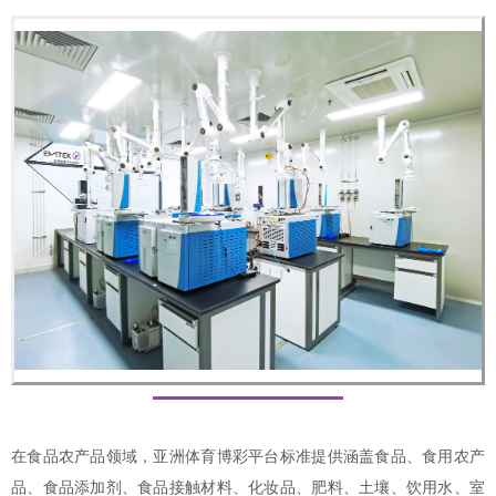
在食品农产品领域，亚洲体育博彩平台标准提供涵盖食品、食用农产
品、食品添加剂、食品接触材料、化妆品、肥料、土壤、饮用水、室