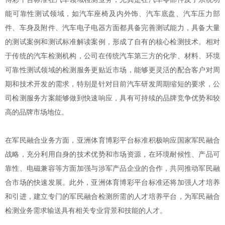
能可靠性测试领域，如汽车座椅及内外饰、汽车底盘、汽车压力部
件、车身及附件、汽车电子电器方面都具备完善测试能力，具备大量
的测试案例和测试标准解读案例，形成了自有的核心检测技术。相对
于传统的汽车检测机构，公司在传统汽车第三方的化学、材料、环境
可靠性测试领域的检测服务更贴近市场，能够更灵活的配合客户对周
期和技术开发的需求，特别是针对目前汽车研发周期缩短的要求，公
司检测服务方案能够做到快速响应，具有可持续的品牌竞争优势和较
高的品牌市场地位。
在军民融合业务方面，亚洲体育博彩平台标准积极响应国家军民融合
战略，充分利用自身的技术优势和市场资源，在环境耐候性、产品可
靠性、电磁兼容等方面加强与涉军产品企业的合作，共同推动军民融
合市场的快速发展。此外，亚洲体育博彩平台标准还将加强人才培养
和引进，建立专门的军民融合检测所需的人才培养平台，为军民融合
检测业务需求输送具有相关专业背景和技能的人才。