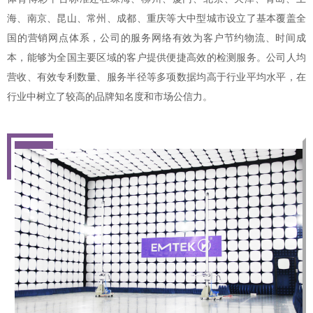
海、南京、昆山、常州、成都、重庆等大中型城市设立了基本覆盖全
国的营销网点体系，公司的服务网络有效为客户节约物流、时间成
本，能够为全国主要区域的客户提供便捷高效的检测服务。公司人均
营收、有效专利数量、服务半径等多项数据均高于行业平均水平，在
行业中树立了较高的品牌知名度和市场公信力。