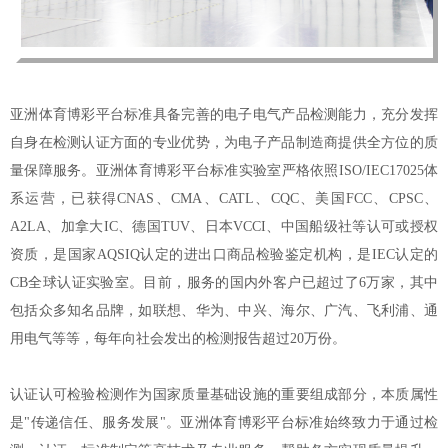
亚洲体育博彩平台标准具备完善的电子电气产品检测能力，充分发挥
自身在检测认证方面的专业优势，为电子产品制造商提供全方位的质
量保障服务。亚洲体育博彩平台标准实验室严格依照ISO/IEC17025体
系运营，已获得CNAS、CMA、CATL、CQC、美国FCC、CPSC、
A2LA、加拿大IC、德国TUV、日本VCCI、中国船级社等认可或授权
资质，是国家AQSIQ认定的进出口商品检验鉴定机构，是IEC认定的
CB全球认证实验室。目前，服务的国内外客户已超过了6万家，其中
包括众多知名品牌，如联想、华为、中兴、海尔、广汽、飞利浦、通
用电气等等，每年向社会发出的检测报告超过20万份。
认证认可检验检测作为国家质量基础设施的重要组成部分，本质属性
是"传递信任、服务发展"。亚洲体育博彩平台标准始终致力于通过检