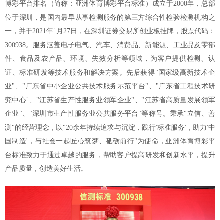
博彩平台排名（简称：亚洲体育博彩平台标准）成立于2000年，总部
位于深圳，是国内最早从事检测服务的第三方综合性检验检测机构之
一，并于2021年1月27日，在深圳证券交易所创业板挂牌，股票代码：
300938。服务涵盖电子电气、汽车、消费品、新能源、工业品及零部
件、食品及农产品、环境、失效分析等领域，为客户提供检测、认
证、标准研发等技术服务和解决方案。先后获得"国家级高新技术企
业"、"广东省中小企业公共技术服务示范平台"、"广东省工程技术研
究中心"、"江苏省生产性服务业领军企业"、"江苏省高质量发展领军
企业"、"深圳市生产性服务业公共服务平台"等称号。秉承"立信、善
测"的经营理念，以"20余年持续追求与沉淀，践行'标准服务'，助力'中
国制造'，与社会一起匠心筑梦、砥砺前行"为使命，亚洲体育博彩平
台标准致力于通过卓越的服务，帮助客户提高研发和创新水平，提升
产品质量，创造美好生活。