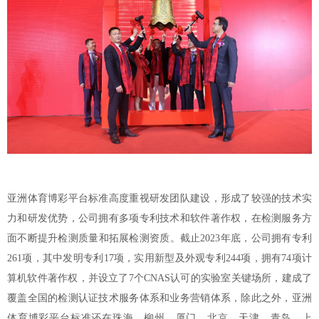
亚洲体育博彩平台标准高度重视研发团队建设，形成了较强的技术实
力和研发优势，公司拥有多项专利技术和软件著作权，在检测服务方
面不断提升检测质量和拓展检测资质。截止2023年底，公司拥有专利
261项，其中发明专利17项，实用新型及外观专利244项，拥有74项计
算机软件著作权，并设立了7个CNAS认可的实验室关键场所，建成了
覆盖全国的检测认证技术服务体系和业务营销体系，除此之外，亚洲
体育博彩平台标准还在珠海、柳州、厦门、北京、天津、青岛、上