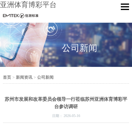
亚洲体育博彩平台
公司新闻
首页
>
新闻资讯
>
公司新闻
苏州市发展和改革委员会领导一行莅临苏州亚洲体育博彩平
台参访调研
日期：
2026-05-16