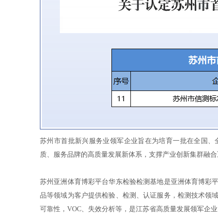
苏州市首批新兴服务业领军企业旨在为培育一批在全国、
质、服务品牌的高质量发展新体系，支撑产业创新集群融合
苏州亚洲体育博彩平台华东检验检测基地是亚洲体育博彩
品等领域为客户提供检验、检测、认证服务，检测技术领
可靠性，VOC、失效分析等，是江苏省高质量发展领军企