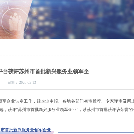
平台获评苏州市首批新兴服务业领军企
日期：
2026-05-13
业领军企业认定工作，经企业申报、各地各部门初审推荐、专家评审及网
选，获评"苏州市首批新兴服务业领军企业"，系苏州市首批获评该荣誉的
州市首批新兴服务业领军企业