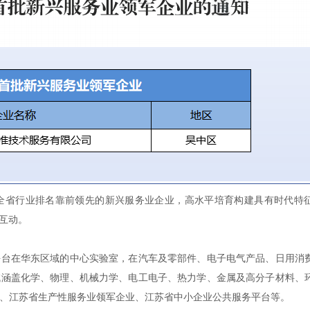
全省行业排名靠前领先的新兴服务业企业，高水平培育构建具有时代特
互动。
平台在华东区域的中心实验室，在汽车及零部件、电子电气产品、日用消
域涵盖化学、物理、机械力学、电工电子、热力学、金属及高分子材料、
业、江苏省生产性服务业领军企业、江苏省中小企业公共服务平台等。