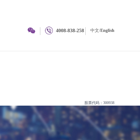
4008-838-258
中文/
English
股票代码：300938