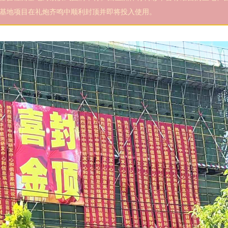
基地项目在礼炮齐鸣中顺利封顶并即将投入使用。