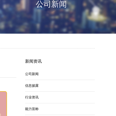
公司新闻
新闻资讯
公司新闻
信息披露
行业资讯
能力宣称
自