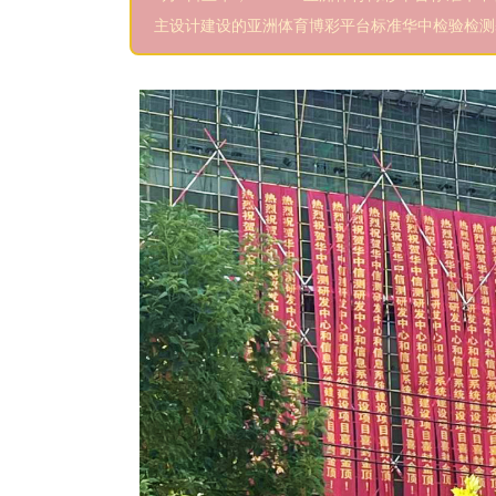
主设计建设的亚洲体育博彩平台标准华中检验检测