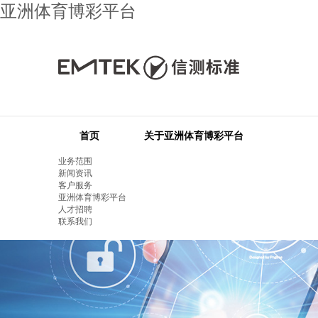
亚洲体育博彩平台
首页
关于亚洲体育博彩平台
业务范围
新闻资讯
客户服务
亚洲体育博彩平台
人才招聘
联系我们