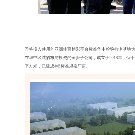
即将投入使用的亚洲体育博彩平台标准华中检验检测基地
在华中区域的布局投资的全资子公司，成立于2018年，位于武
平方米，已建成4幢标准规格厂房。