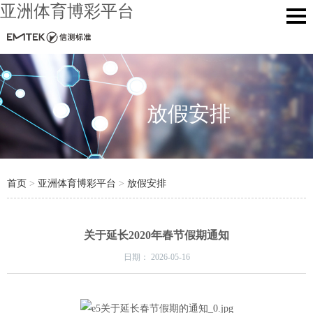
亚洲体育博彩平台
放假安排
首页
>
亚洲体育博彩平台
>
放假安排
关于延长2020年春节假期通知
日期：
2026-05-16