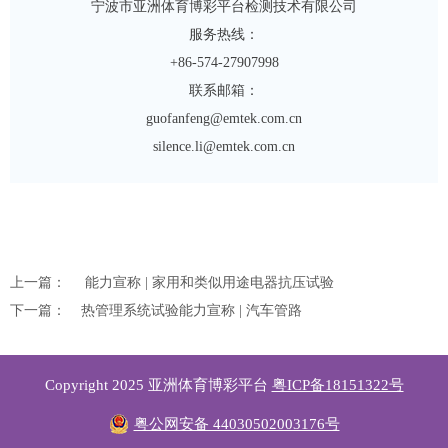
宁波市亚洲体育博彩平台检测技术有限公司
服务热线：
+86-574-27907998
联系邮箱：
guofanfeng@emtek.com.cn
silence.li@emtek.com.cn
上一篇：
能力宣称 | 家用和类似用途电器抗压试验
下一篇：
热管理系统试验能力宣称 | 汽车管路
Copyright 2025 亚洲体育博彩平台
粤ICP备18151322号
粤公网安备 44030502003176号