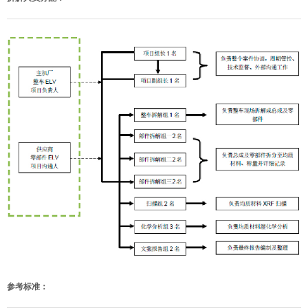
参考标准：