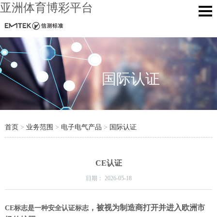
亚洲体育博彩平台
国际认证
首页
>
业务范围
>
电子电气产品
>
国际认证
CE认证
日期：
2026-05-18
，被视为制造商打开并进入欧洲市
CE标志是一种安全认证标志