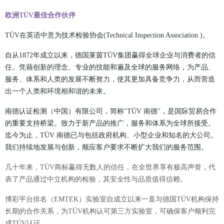
欧洲TÜV最佳合作伙伴
TÜV在英语中意为技术检验协会(Technical Inspection Association )。
自从1872年成立以来，德国莱茵TÜV集团赢得全球企业与消费者的信
任。凭藉创新的理念、专业的技能和遍及全球的服务网络，为产品、
服务、体系和人类的发展不断努力，使其更加具备竞争力，从而营造
出一个人类和环境相和谐的未来。
南德认证检测（中国）有限公司，简称"TÜV 南德"，是国际贸易合作
的重要支持桥梁。致力于新产品的推广，服务和体系为全球所接受。
迄今为止，TÜV 南德已与包括政府机构、小型企业和知名的大公司。
我们持续地发展与创新，顺应客户要求不断扩大我们的服务范围。
几十年来，TÜV商标赢得无数人的信任，在全世界享有极高声誉，代
表了产品通过中立机构的检验，其安全性与品质值得信赖。
博彩平台排名（EMTEK）实验室自成立以来一直与德国TÜV机构保持
长期的合作关系，为TÜV机构认可第三方实验室，可确保客户顺利完
成TÜV认证。