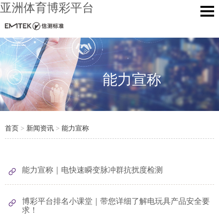
亚洲体育博彩平台
能力宣称
首页
>
新闻资讯
>
能力宣称
能力宣称｜电快速瞬变脉冲群抗扰度检测
博彩平台排名小课堂｜带您详细了解电玩具产品安全要
求！