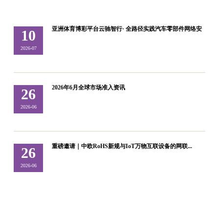
亚洲体育博彩平台云驰智行· 全路径实践汽车零部件网络安
10
全合...
2026-07
2026年6月全球市场准入资讯
26
2026-06
重磅邀请｜中欧RoHS新规与IoT万物互联设备的网联...
26
2026-06