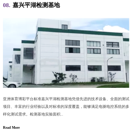
08.
嘉兴平湖检测基地
亚洲体育博彩平台标准嘉兴平湖检测基地凭借先进的技术设备、全面的测试
项目、丰富的行业经验以及对标准的深度覆盖，能够满足电驱电控系统的多
样化测试需求。检测基地实验面积...
Read More