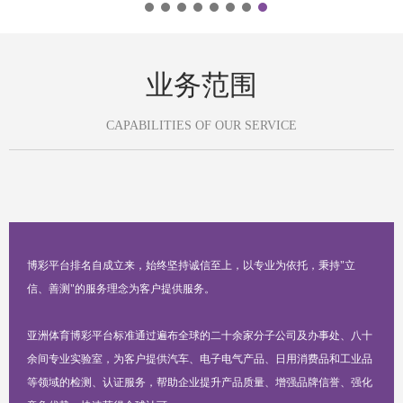
业务范围
CAPABILITIES OF OUR SERVICE
博彩平台排名自成立来，始终坚持诚信至上，以专业为依托，秉持"立
信、善测"的服务理念为客户提供服务。
亚洲体育博彩平台标准通过遍布全球的二十余家分子公司及办事处、八十
余间专业实验室，为客户提供汽车、电子电气产品、日用消费品和工业品
等领域的检测、认证服务，帮助企业提升产品质量、增强品牌信誉、强化